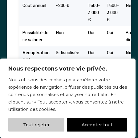
Coût annuel
~200 €
1 500-
1 500-
Négli
3 000
3 000
€
€
Possibilité de
Non
Oui
Oui
Pas 
se salarier
dirige
Récupération
Si fiscalisée
Oui
Oui
Non
TVA
Nous respectons votre vie privée.
Plafond CA
Variable
Aucun
Aucun
77 70
Nous utilisons des cookies pour améliorer votre
Employer
Oui
Oui
Oui
Non
expérience de navigation, diffuser des publicités ou des
artistes-
contenus personnalisés et analyser notre trafic. En
interprètes
cliquant sur « Tout accepter », vous consentez à notre
utilisation des cookies.
Adapté pour
Non
Oui
Oui
Non
scaler
Tout rejeter
Accepter tout