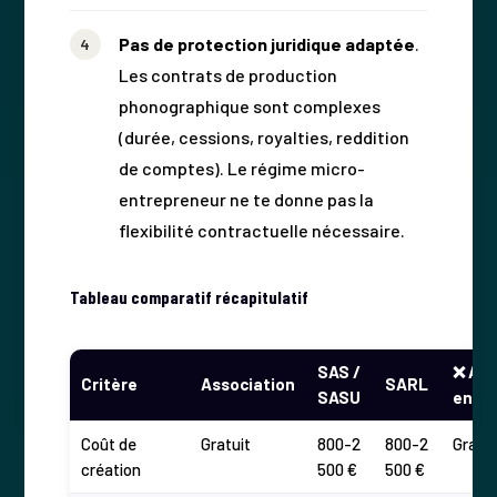
Pas de protection juridique adaptée
.
Les contrats de production
phonographique sont complexes
(durée, cessions, royalties, reddition
de comptes). Le régime micro-
entrepreneur ne te donne pas la
flexibilité contractuelle nécessaire.
Tableau comparatif récapitulatif
SAS /
❌ Aut
Critère
Association
SARL
SASU
entr
Coût de
Gratuit
800-2
800-2
Gratui
création
500 €
500 €