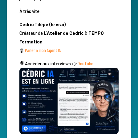
À très vite,
Cédric Tilèpe (le vrai)
Créateur de
L’Atelier de Cédric
&
TEMPO
Formation
🤖
Parler à mon Agent IA
🎥 Accéder aux interviews 👉
YouTube