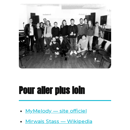
Pour aller plus loin
MyMelody — site officiel
Mirwais Stass — Wikipedia