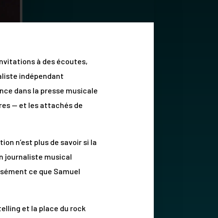
invitations à des écoutes,
naliste indépendant
ience dans la presse musicale
ares — et les attachés de
on n’est plus de savoir si la
n journaliste musical
écisément ce que Samuel
elling et la place du rock