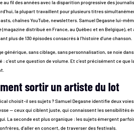
 au fil des années avec la disparition progressive des journali
rd’hui, la plupart travaillent pour plusieurs titres simultaném
dcasts, chaînes YouTube, newsletters. Samuel Degasne lui-mê
e
(magazine distribué en France, au Québec et en Belgique), e
ant plus de 130 épisodes consacrés à l’histoire d’une chanson.
générique, sans ciblage, sans personnalisation, se noie dans l
 : c’est une question de volume. Et c’est précisément ce que la
t.
iment sortir un artiste du lot
al choisit-il ses sujets ? Samuel Degasne identifie deux voies
sse — ceux qui ciblent juste, qui connaissent les sensibilités éd
i. La seconde est plus organique : les sujets émergent parfois 
nfrères, d’aller en concert, de traverser des festivals.