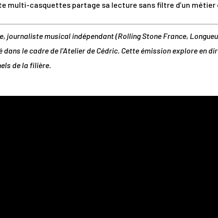
te multi-casquettes partage sa lecture sans filtre d’un métier
, journaliste musical indépendant (Rolling Stone France, Longueu
 dans le cadre de l’Atelier de Cédric. Cette émission explore en di
s de la filière.