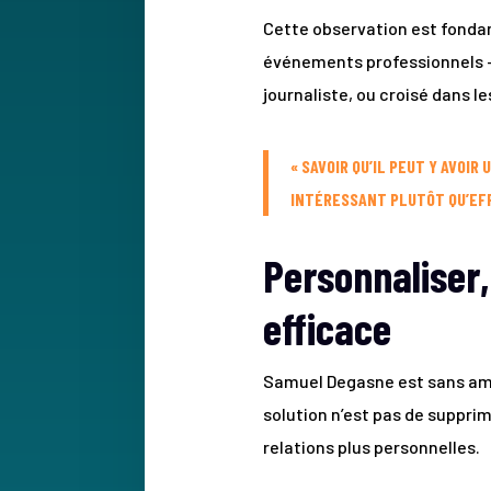
Cette observation est fondam
événements professionnels —
journaliste, ou croisé dans l
« SAVOIR QU’IL PEUT Y AVOI
INTÉRESSANT PLUTÔT QU’EF
Personnaliser,
efficace
Samuel Degasne est sans ambig
solution n’est pas de suppri
relations plus personnelles.