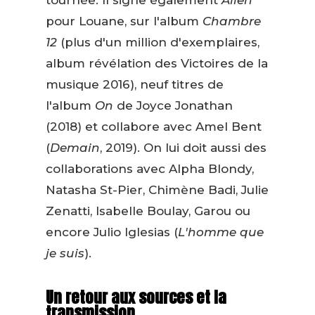
tournée. Il signe également
Alien
pour Louane, sur l'album
Chambre
12
(plus d'un million d'exemplaires,
album révélation des Victoires de la
musique 2016), neuf titres de
l'album
On
de Joyce Jonathan
(2018) et collabore avec Amel Bent
(
Demain
, 2019). On lui doit aussi des
collaborations avec Alpha Blondy,
Natasha St-Pier, Chimène Badi, Julie
Zenatti, Isabelle Boulay, Garou ou
encore Julio Iglesias (
L'homme que
je suis
).
Un retour aux sources et la
transmission