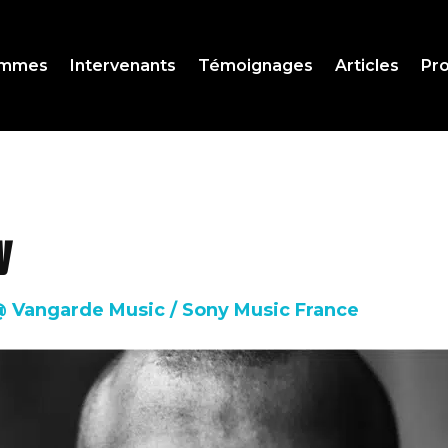
ammes
Intervenants
Témoignages
Articles
Pro
y
@ Vangarde Music / Sony Music France