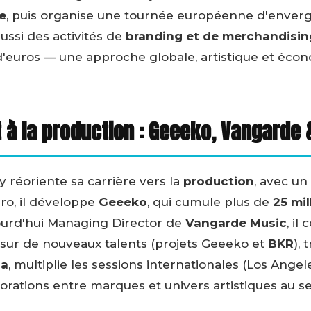
e
, puis organise une tournée européenne d'enverg
 aussi des activités de
branding et de merchandisin
 d'euros — une approche globale, artistique et éco
 la production : Geeeko, Vangarde 
y réoriente sa carrière vers la
production
, avec un
ro, il développe
Geeeko
, qui cumule plus de
25 mi
ourd'hui Managing Director de
Vangarde Music
, il
sur de nouveaux talents (projets Geeeko et
BKR
), 
a
, multiplie les sessions internationales (Los Ang
borations entre marques et univers artistiques au s