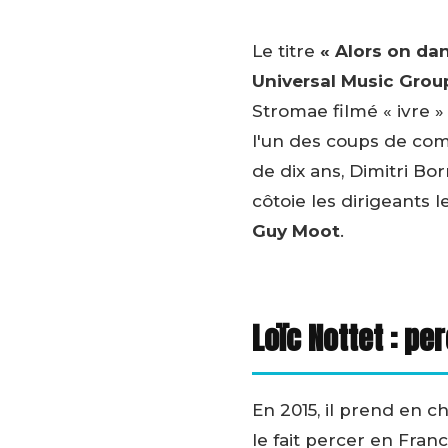
Le titre
« Alors on da
Universal Music Grou
Stromae filmé « ivre »
l'un des coups de com
de dix ans, Dimitri Bo
côtoie les dirigeants l
Guy Moot
.
Loïc Nottet : p
En 2015, il prend en
le fait percer en Fran