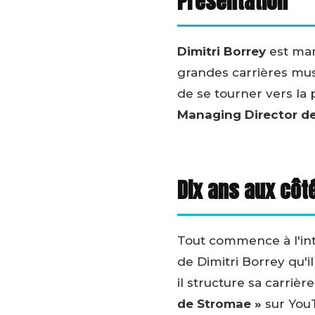
Présentation
Dimitri Borrey
est man
grandes carrières mu
de se tourner vers la 
Managing Director d
Dix ans aux côt
Tout commence à l'int
de Dimitri Borrey qu'
il structure sa carrièr
de Stromae »
sur YouT