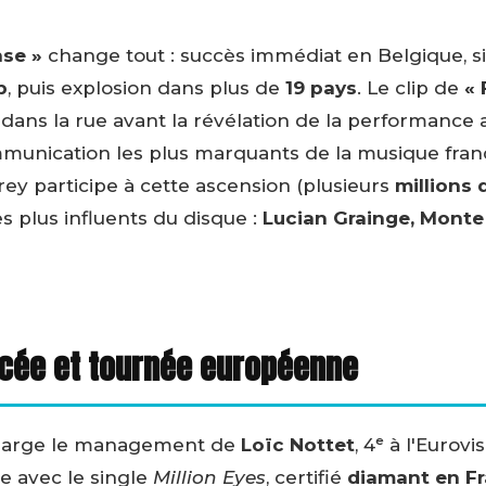
nse »
change tout : succès immédiat en Belgique, s
p
, puis explosion dans plus de
19 pays
. Le clip de
« 
 dans la rue avant la révélation de la performance 
munication les plus marquants de la musique fran
rrey participe à cette ascension (plusieurs
millions 
es plus influents du disque :
Lucian Grainge, Monte
ercée et tournée européenne
 charge le management de
Loïc Nottet
, 4ᵉ à l'Eurov
ce avec le single
Million Eyes
, certifié
diamant en F