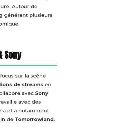
ure. Autour de
g
générant plusieurs
nomique.
& Sony
 focus sur la scène
llions de streams
en
 collabore avec
Sony
travaille avec des
eles) et a notamment
ein de
Tomorrowland
.