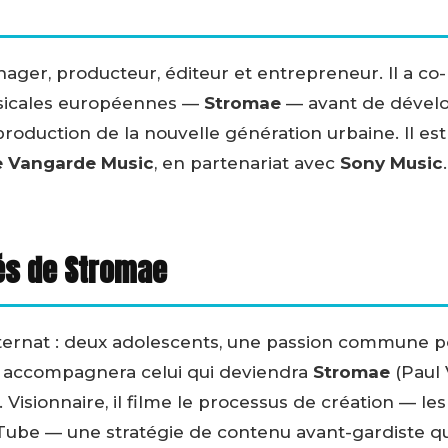
ager, producteur, éditeur et entrepreneur. Il a co-
sicales européennes —
Stromae
— avant de dével
production de la nouvelle génération urbaine. Il est
e Vangarde Music
, en partenariat avec
Sony Music
.
és de Stromae
ernat : deux adolescents, une passion commune pour 
il accompagnera celui qui deviendra
Stromae
(Paul 
e. Visionnaire, il filme le processus de création — l
ube — une stratégie de contenu avant-gardiste qui