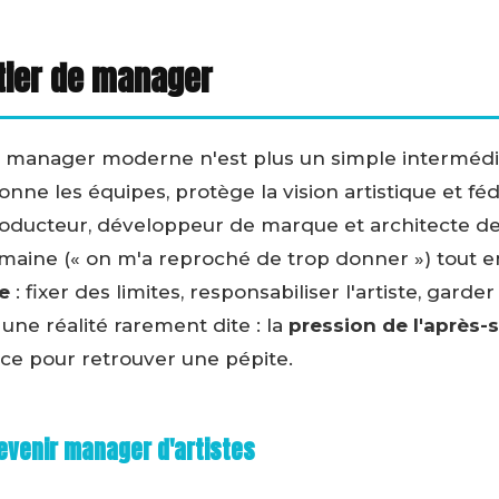
tier de manager
le manager moderne n'est plus un simple intermédia
nne les équipes, protège la vision artistique et fé
producteur, développeur de marque et architecte de
aine (« on m'a reproché de trop donner ») tout en
re
: fixer des limites, responsabiliser l'artiste, garde
 une réalité rarement dite : la
pression de l'après-
ce pour retrouver une pépite.
evenir manager d'artistes