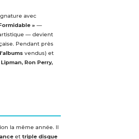
ignature avec
Formidable »
—
artistique — devient
çaise. Pendant près
d'albums
vendus) et
 Lipman, Ron Perry,
ision la même année. Il
rance
et
triple disque