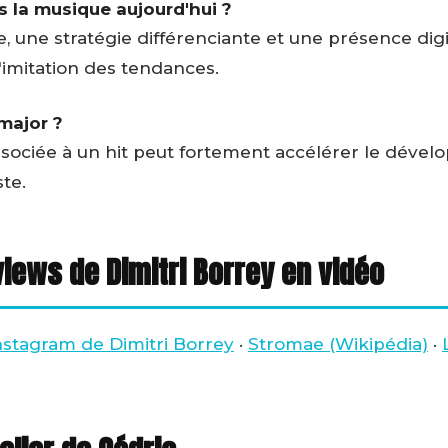
la musique aujourd'hui ?
e, une stratégie différenciante et une présence digi
l'imitation des tendances.
major ?
ssociée à un hit peut fortement accélérer le déve
ste.
views de Dimitri Borrey en vidéo
nstagram de Dimitri Borrey
·
Stromae (Wikipédia)
·