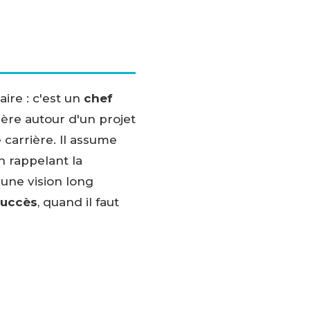
ire : c'est un
chef
dère autour d'un projet
 carrière. Il assume
 rappelant la
r une vision long
succès
, quand il faut