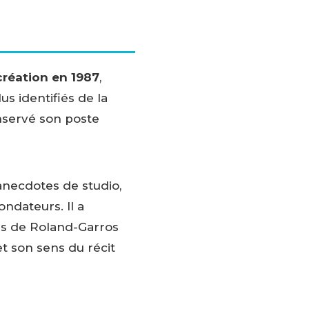
création en 1987
,
s identifiés de la
onservé son poste
 anecdotes de studio,
ondateurs. Il a
s de Roland-Garros
et son sens du récit