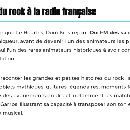
du rock à la radio française
ique Le Bourhis, Dom Kiris rejoint
Oüi FM dès sa 
ueur, avant de devenir l'un des animateurs les plu
d'hui l'un des rares animateurs historiques à avoir c
tation.
e raconter les grandes et petites histoires du rock :
s, objets mythiques, guitares légendaires, moments f
des événements en direct, notamment les match
Garros, illustrant sa capacité à transposer son ton 
e musical.