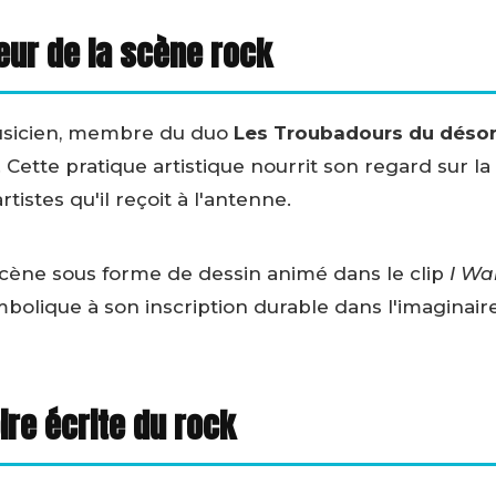
eur de la scène rock
musicien, membre du duo
Les Troubadours du déso
ette pratique artistique nourrit son regard sur la
rtistes qu'il reçoit à l'antenne.
 scène sous forme de dessin animé dans le clip
I Wa
ymbolique à son inscription durable dans l'imaginair
re écrite du rock