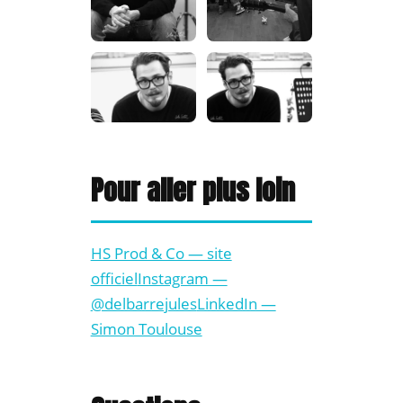
Pour aller plus loin
HS Prod & Co — site
officiel
Instagram —
@delbarrejules
LinkedIn —
Simon Toulouse