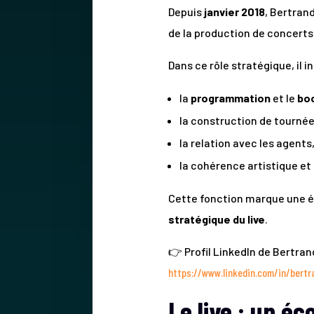
Depuis
janvier 2018
, Bertran
de la production de concerts
Dans ce rôle stratégique, il in
la
programmation
et le
bo
la construction de tournée
la relation avec les agents
la cohérence artistique et
Cette fonction marque une év
stratégique du live
.
👉 Profil LinkedIn de Bertran
https://www.linkedin.com/in/bert
Le live : un é