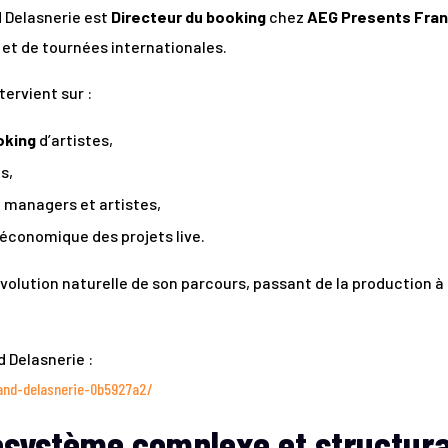
d Delasnerie est
Directeur du booking
chez
AEG Presents Fra
 et de tournées internationales.
tervient sur :
oking
d’artistes,
s,
, managers et artistes,
 économique des projets live.
olution naturelle de son parcours, passant de la production à
d Delasnerie :
rand-delasnerie-0b5927a2/
cosystème complexe et structur