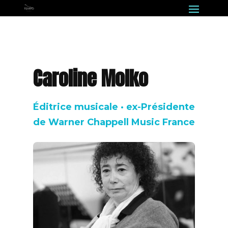
Caroline Molko
Éditrice musicale · ex-Présidente
de Warner Chappell Music France