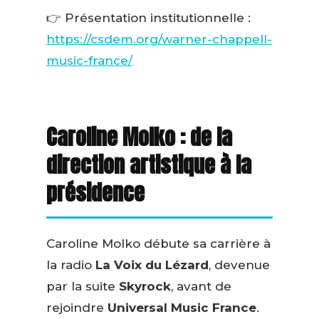
👉 Présentation institutionnelle :
https://csdem.org/warner-chappell-
music-france/
Caroline Molko : de la
direction artistique à la
présidence
Caroline Molko débute sa carrière à
la radio
La Voix du Lézard
, devenue
par la suite
Skyrock
, avant de
rejoindre
Universal Music France
.