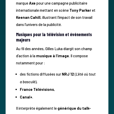
marque
Axe
pour une campagne publicitaire
internationale mettant en scène
Tony Parker
et
Keenan Cahill
, illustrant l’impact de son travail
dans l’univers de la publicité.
Musiques pour la télévision et événements
majeurs
Au fil des années, Gilles Luka élargit son champ
d’action à la
musique à l’image
. Il compose
notamment pour :
des fictions diffusées sur
NRJ 12
(
L’été où tout
a basculé
),
France Télévisions
,
Canal+
.
Il interprète également le
générique du talk-