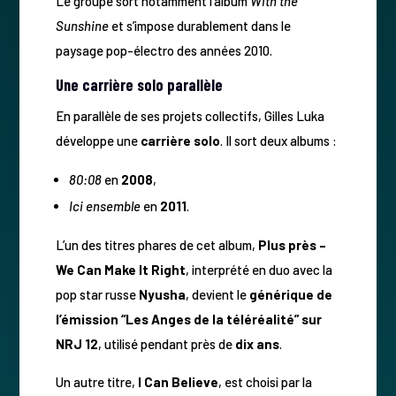
Le groupe sort notamment l’album
With the
Sunshine
et s’impose durablement dans le
paysage pop-électro des années 2010.
Une carrière solo parallèle
En parallèle de ses projets collectifs, Gilles Luka
développe une
carrière solo
. Il sort deux albums :
80:08
en
2008
,
Ici ensemble
en
2011
.
L’un des titres phares de cet album,
Plus près –
We Can Make It Right
, interprété en duo avec la
pop star russe
Nyusha
, devient le
générique de
l’émission “Les Anges de la téléréalité” sur
NRJ 12
, utilisé pendant près de
dix ans
.
Un autre titre,
I Can Believe
, est choisi par la