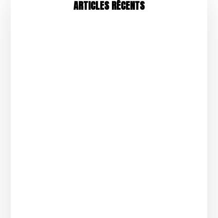
ARTICLES RÉCENTS
Un million de streams. Ça semble beaucoup.