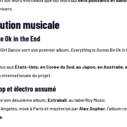
t sur leurs morceaux que sur leurs
DJ sets puissants et dans
nivers.
lution musicale
e Ok in the End
 Girl Dance sort son premier album,
Everything Is Gonna Be Ok in 
duo aux
États-Unis, en Corée du Sud, au Japon, en Australie,
 internationale du projet.
pop et électro assumé
lie son deuxième album,
Extraball
, au label Roy Music.
Angeles, mixé à Paris et masterisé par
Alex Gopher
, l’album 
e
.