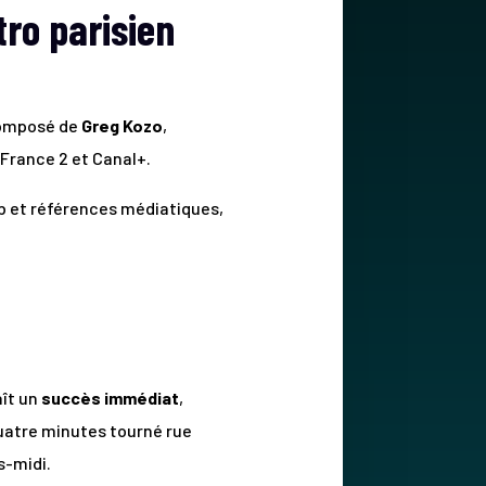
tro parisien
 composé de
Greg Kozo
,
 France 2 et Canal+.
b et références médiatiques,
aît un
succès immédiat
,
quatre minutes tourné rue
s-midi.