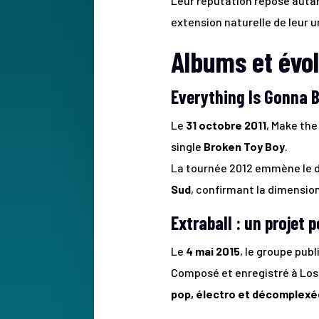
Leur réputation repose autan
extension naturelle de leur u
Albums et évo
Everything Is Gonna B
Le
31 octobre 2011
, Make the
single
Broken Toy Boy
.
La tournée 2012 emmène le 
Sud
, confirmant la dimension
Extraball : un projet 
Le
4 mai 2015
, le groupe pub
Composé et enregistré à Los 
pop, électro et décomplexé