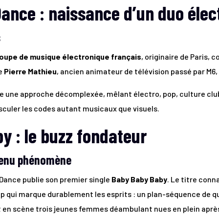
Dance : naissance d’un duo élec
s
oupe de musique électronique français
, originaire de Paris,
de
Pierre Mathieu
, ancien animateur de télévision passé par M6,
te une approche décomplexée, mêlant électro, pop, culture clu
usculer les codes autant musicaux que visuels.
y : le buzz fondateur
evenu phénomène
 Dance publie son premier single
Baby Baby Baby
. Le titre conn
ip qui marque durablement les esprits : un plan-séquence de 
t en scène trois jeunes femmes déambulant nues en plein aprè