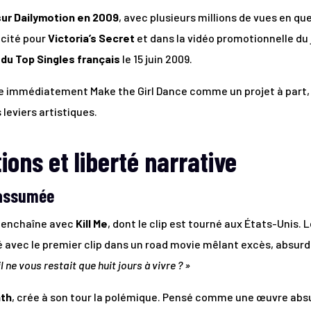
 sur Dailymotion en 2009
, avec plusieurs millions de vues en q
icité pour
Victoria’s Secret
et dans la vidéo promotionnelle du
 du Top Singles français
le 15 juin 2009.
 immédiatement Make the Girl Dance comme un projet à part, c
leviers artistiques.
ions et liberté narrative
 assumée
o enchaîne avec
Kill Me
, dont le clip est tourné aux États-Unis.
né avec le premier clip dans un road movie mêlant excès, absurdit
l ne vous restait que huit jours à vivre ? »
ath
, crée à son tour la polémique. Pensé comme une œuvre absu