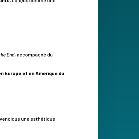
ants
, conçus comme une
the End
, accompagné du
 en Europe et en Amérique du
revendique une esthétique