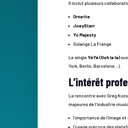
Il inclut plusieurs collabora
Ornette
JoeyStarr
Yo Majesty
Solange La Frange
Le single
YéYé (Ooh la la)
ouvr
York, Berlin, Barcelone…).
L’intérêt prof
La rencontre avec Greg Ko
majeures de l’industrie music
l’importance de l’image et 
l’usage précoce des plate