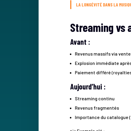
LA LONGÉVITÉ DANS LA MUSIQU
Streaming vs 
Avant :
Revenus massifs via vente
Explosion immédiate aprè
Paiement différé (royaltie
Aujourd’hui :
Streaming continu
Revenus fragmentés
Importance du catalogue (
👉 Exemple clé :