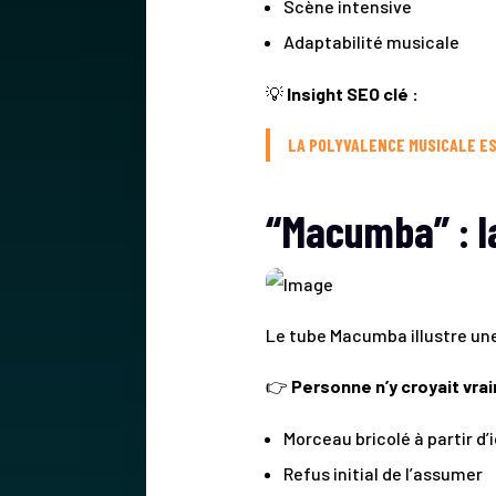
Scène intensive
Adaptabilité musicale
💡
Insight SEO clé :
LA POLYVALENCE MUSICALE ES
“Macumba” : la
Le tube Macumba illustre une
👉
Personne n’y croyait vra
Morceau bricolé à partir d
Refus initial de l’assumer