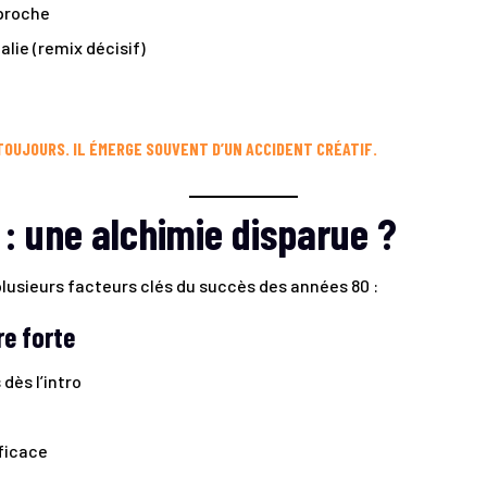
 proche
alie (remix décisif)
 TOUJOURS. IL ÉMERGE SOUVENT D’UN ACCIDENT CRÉATIF.
: une alchimie disparue ?
plusieurs facteurs clés du succès des années 80 :
re forte
dès l’intro
ficace