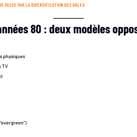
E PASSE PAR LA DIVERSIFICATION DES RÔLES.
années 80 : deux modèles oppo
s physiques
s TV
s)
“evergreen”)