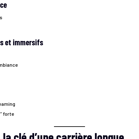
nce
s
gs et immersifs
ambiance
reaming
” forte
 la clé d’une carrière longue