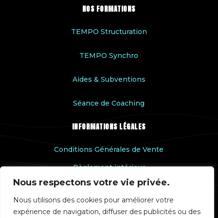
NOS FORMATIONS
TEMPO Structuration
TEMPO Synchro
Aides & Subventions
Séance de Coaching
INFORMATIONS LÉGALES
Conditions Générales de Vente
Règlement intérieur
Nous respectons votre vie privée.
Accessibilité handicap
Nous utilisons des cookies pour améliorer votre
Rapport qualité
expérience de navigation, diffuser des publicités ou des