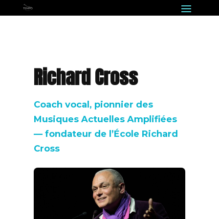
Richard Cross
Coach vocal, pionnier des
Musiques Actuelles Amplifiées
— fondateur de l’École Richard
Cross