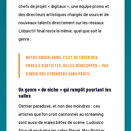
chefs de projet « digitaux », une équipe promo et
des directeurs artistiques chargés de sourcer de
nouveaux talents directement sur les réseaux.
L’objectif final reste le même, quel que soit le
genre :
NOTRE SAVOIR-FAIRE, C’EST DE CRÉER DES
PROFILS D’ARTISTES, DE LES DÉVELOPPER — PAS
D’AVOIR DES STREAMERS SANS PROFIL.
Un genre « de niche » qui remplit pourtant les
salles
Dernier paradoxe, et non des moindres : ces
artistes que l’on croit cantonnés au streaming
sont aussi de vraies bêtes de scène. Ludovico
Einaudi enchaîne les salles Pleyel, Max Richter