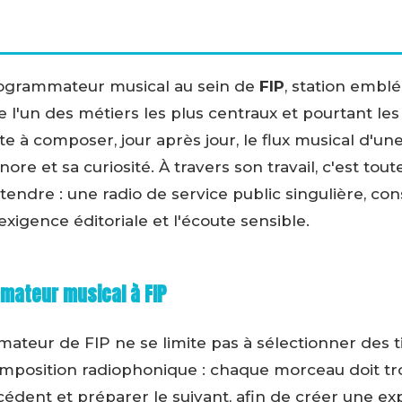
rogrammateur musical au sein de
FIP
, station emb
e l'un des métiers les plus centraux et pourtant les 
iste à composer, jour après jour, le flux musical d'
re et sa curiosité. À travers son travail, c'est tout
endre : une radio de service public singulière, cons
'exigence éditoriale et l'écoute sensible.
mateur musical à FIP
teur de FIP ne se limite pas à sélectionner des titr
composition radiophonique : chaque morceau doit tr
cédent et préparer le suivant, afin de créer une e