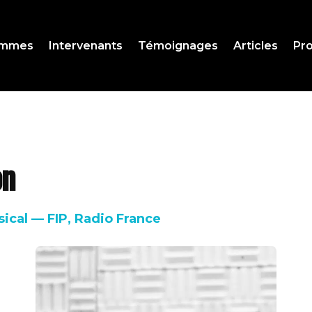
ammes
Intervenants
Témoignages
Articles
Pro
on
cal — FIP, Radio France