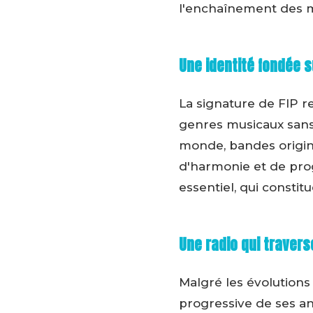
l'enchaînement des 
Une identité fondée s
La signature de FIP r
genres musicaux sans 
monde, bandes origina
d'harmonie et de prog
essentiel, qui consti
Une radio qui traver
Malgré les évolutions
progressive de ses a