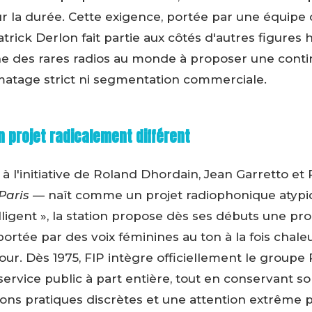
sur la durée. Cette exigence, portée par une équi
ick Derlon fait partie aux côtés d'autres figures h
l'une des rares radios au monde à proposer une cont
ormatage strict ni segmentation commerciale.
un projet radicalement différent
1 à l'initiative de Roland Dhordain, Jean Garretto et
Paris
— naît comme un projet radiophonique atyp
lligent », la station propose dès ses débuts une 
 portée par des voix féminines au ton à la fois chale
ur. Dès 1975, FIP intègre officiellement le groupe
ervice public à part entière, tout en conservant so
ions pratiques discrètes et une attention extrême 