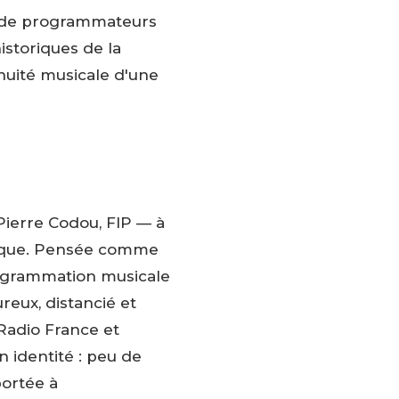
pe de programmateurs
istoriques de la
inuité musicale d'une
 Pierre Codou, FIP — à
ique. Pensée comme
programmation musicale
ureux, distancié et
 Radio France et
n identité : peu de
portée à