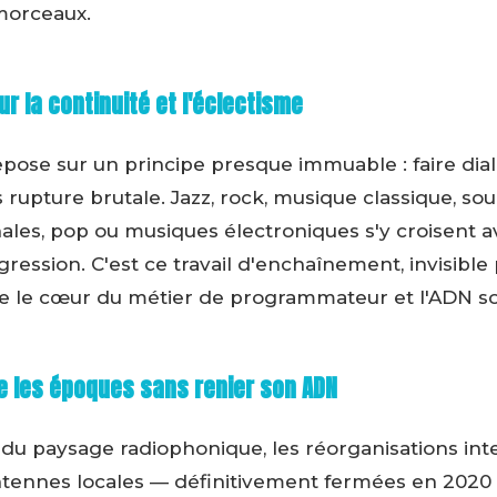
morceaux.
ur la continuité et l'éclectisme
epose sur un principe presque immuable : faire dia
rupture brutale. Jazz, rock, musique classique, so
les, pop ou musiques électroniques s'y croisent a
ression. C'est ce travail d'enchaînement, invisible 
tue le cœur du métier de programmateur et l'ADN so
se les époques sans renier son ADN
 du paysage radiophonique, les réorganisations inte
ntennes locales — définitivement fermées en 2020 