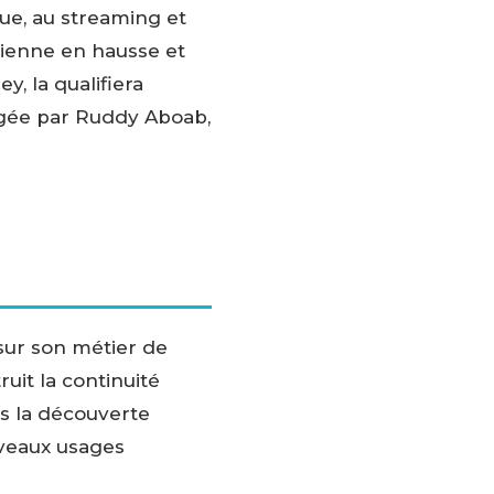
e, au streaming et
dienne en hausse et
y, la qualifiera
igée par Ruddy Aboab,
 sur son métier de
uit la continuité
ns la découverte
uveaux usages