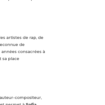
s artistes de rap, de
 reconnue de
s années consacrées à
t sa place
, auteur-compositeur,
et permet à
Sofia