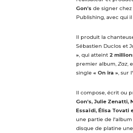
Gon's
de signer chez
Publishing, avec qui i
Il produit la chanteu
Sébastien Duclos et J
»
, qui atteint
2 millio
premier album,
Zaz
, 
single
« On ira »
, sur
Il compose, écrit ou
Gon's, Julie Zenatti, 
Essaïdi, Élisa Tovati 
une partie de l'albu
disque de platine une