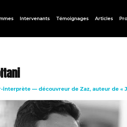
ammes
Intervenants
Témoignages
Articles
Pro
ltani
interprète — découvreur de Zaz, auteur de « J