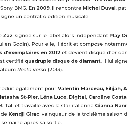
 Sony BMG. En
2009
, il rencontre
Michel Duval
, pa
l signe un contrat d'édition musicale.
se
Zaz
, signée sur le label alors indépendant
Play O
ulien Godin). Pour elle, il écrit et compose notam
ns d'exemplaires en 2012
et devient disque d'or da
est certifié
quadruple disque de diamant
. Il lui si
 l'album
Recto verso
(2013).
 produit également pour
Valentin Marceau, Eilijah, 
Natasha St-Pier, Léna Luce, Digital, Caroline Costa
et Tal
, et travaille avec la star italienne
Gianna Nann
m de
Kendji Girac
, vainqueur de la troisième saison 
 semaine après sa sortie.