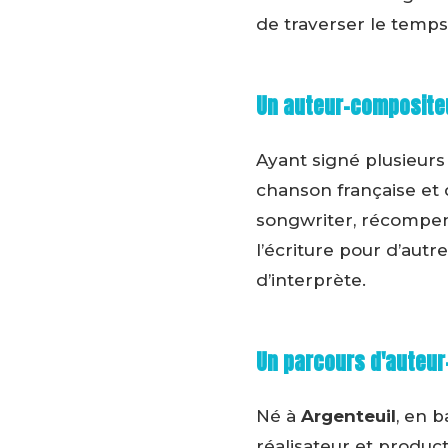
de traverser le temps
Un auteur-compositeu
Ayant signé plusieurs
chanson française et 
songwriter, récompen
l’écriture pour d’autr
d’interprète.
Un parcours d'auteur
Né à
Argenteuil
, en 
réalisateur et produc