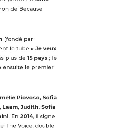
tron de Because
n
(fondé par
ment le tube
« Je veux
ns plus de
15 pays
; le
gne ensuite le premier
Amélie Piovoso, Sofia
, Laam, Judith, Sofia
ini
. En
2014
, il signe
de The Voice, double