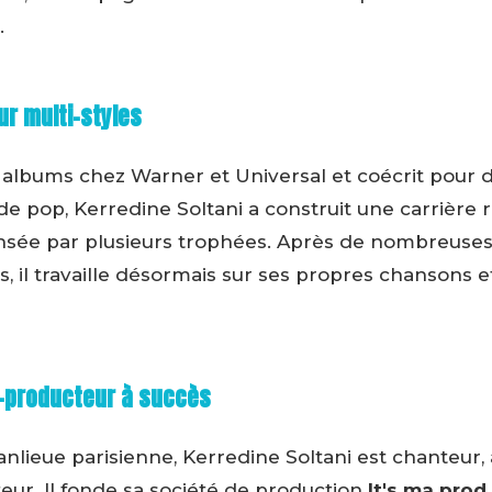
.
r multi-styles
 albums chez Warner et Universal et coécrit pour de
de pop, Kerredine Soltani a construit une carrière
sée par plusieurs trophées. Après de nombreuse
es, il travaille désormais sur ses propres chansons e
-producteur à succès
banlieue parisienne, Kerredine Soltani est chanteur
teur. Il fonde sa société de production
It's ma prod