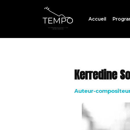
Accueil
Progr
Kerredine So
Auteur-compositeur-