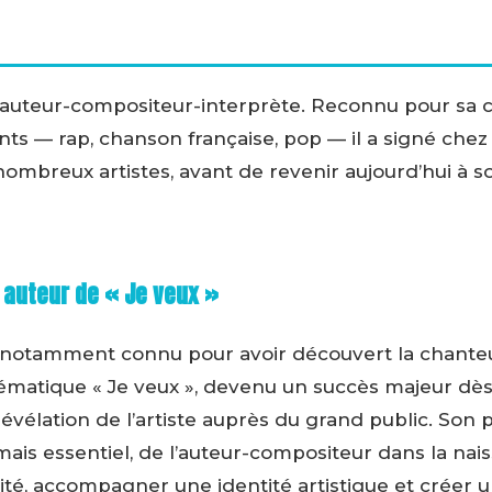
 auteur-compositeur-interprète. Reconnu pour sa c
ents — rap, chanson française, pop — il a signé che
nombreux artistes, avant de revenir aujourd’hui à s
 auteur de « Je veux »
t notamment connu pour avoir découvert la chanteu
lématique « Je veux », devenu un succès majeur dès 
vélation de l’artiste auprès du grand public. Son pa
mais essentiel, de l’auteur-compositeur dans la nais
ité, accompagner une identité artistique et créer 