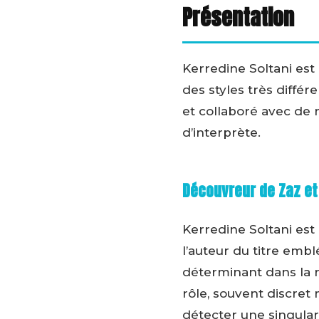
Présentation
Kerredine Soltani est
des styles très différ
et collaboré avec de 
d’interprète.
Découvreur de Zaz et
Kerredine Soltani es
l’auteur du titre emb
déterminant dans la ré
rôle, souvent discret 
détecter une singular