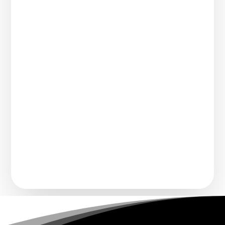
Comment transforme-t-on un chanteur
connu pour imiter une voix légendaire en
artiste à part...