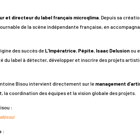
r et directeur du label français microqlima
. Depuis sa créati
ournable de la scène indépendante française, en accompagna
rigine des succès de
L’Impératrice
,
Pépite
,
Isaac Delusion
ou 
té du label à détecter, développer et inscrire des projets artist
Antoine Bisou intervient directement sur le
management d’arti
la coordination des équipes et la vision globale des projets.
isou :
nebisou/
 :