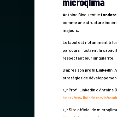
microqlima
Antoine Bisou est le
fondateu
comme une structure incont
majeurs.
Le label est notamment à l’o
parcours illustrent la capaci
respectant leur singularité.
D’après son
profil LinkedIn
, 
stratégies de développement, 
👉 Profil LinkedIn d’Antoine B
https://www.linkedin.com/in/antoi
👉 Site officiel de microqlima