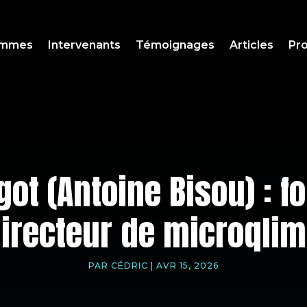
ammes
Intervenants
Témoignages
Articles
Pro
got (Antoine Bisou) : f
irecteur de microqli
PAR
CÉDRIC
|
AVR 15, 2026