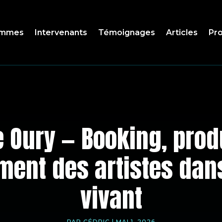
ammes
Intervenants
Témoignages
Articles
Pro
 Oury — Booking, prod
nt des artistes dans
vivant
PAR
CÉDRIC
|
MAI 1, 2026