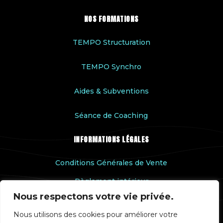
NOS FORMATIONS
TEMPO Structuration
TEMPO Synchro
Aides & Subventions
Séance de Coaching
INFORMATIONS LÉGALES
Conditions Générales de Vente
Règlement intérieur
Nous respectons votre vie privée.
Accessibilité handicap
Nous utilisons des cookies pour améliorer votre
Rapport qualité