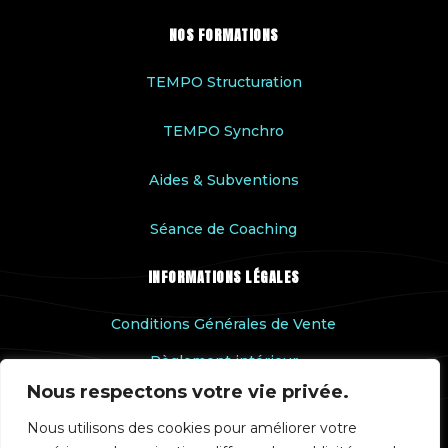
NOS FORMATIONS
TEMPO Structuration
TEMPO Synchro
Aides & Subventions
Séance de Coaching
INFORMATIONS LÉGALES
Conditions Générales de Vente
Règlement intérieur
Nous respectons votre vie privée.
Accessibilité handicap
Nous utilisons des cookies pour améliorer votre
Rapport qualité