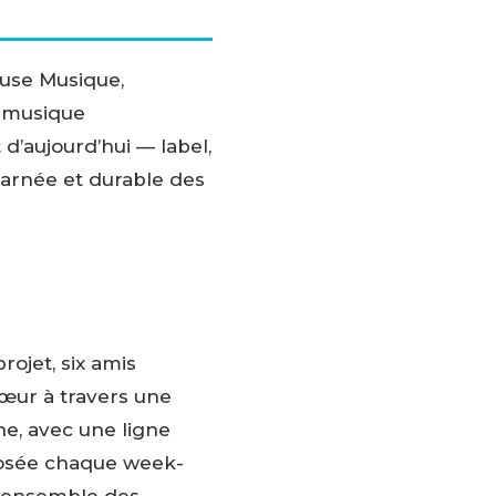
euse Musique,
a musique
’aujourd’hui — label,
carnée et durable des
rojet, six amis
œur à travers une
ne, avec une ligne
oposée chaque week-