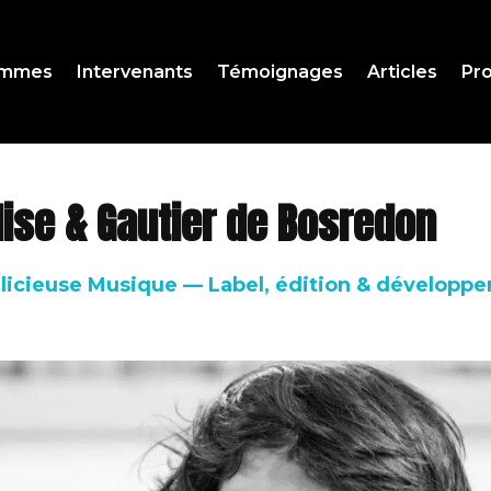
ammes
Intervenants
Témoignages
Articles
Pro
ise & Gautier de Bosredon
icieuse Musique — Label, édition & développe