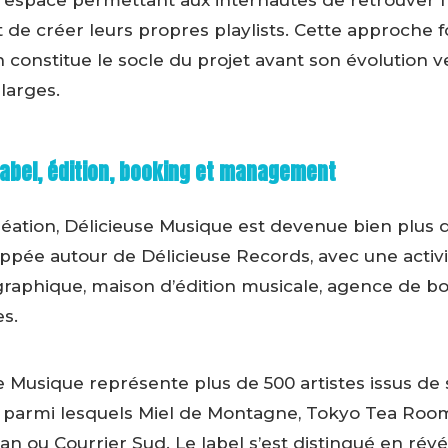
n espace permettant aux internautes de retrouver 
de créer leurs propres playlists. Cette approche fo
constitue le socle du projet avant son évolution ve
larges.
label, édition, booking et management
réation, Délicieuse Musique est devenue bien plus 
oppée autour de Délicieuse Records, avec une activ
ographique, maison d’édition musicale, agence de b
s.
se Musique représente plus de 500 artistes issus de
s, parmi lesquels Miel de Montagne, Tokyo Tea Roo
an ou Courrier Sud. Le label s’est distingué en révé