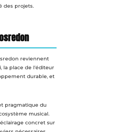
é des projets.
Bosredon
Bosredon reviennent
, la place de l’éditeur
eloppement durable, et
 et pragmatique du
écosystème musical.
 éclairage concret sur
eviers nécessaires