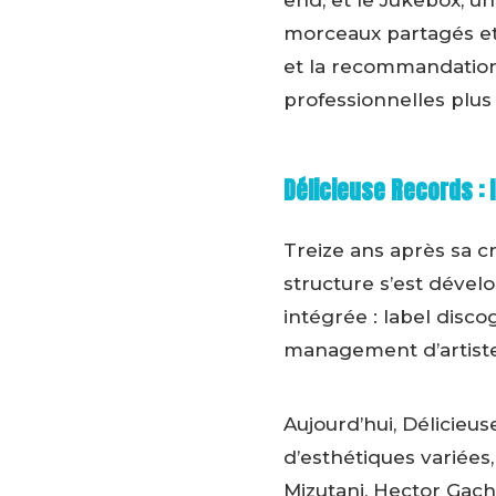
end, et le Jukebox, u
morceaux partagés et 
et la recommandation 
professionnelles plus 
Délicieuse Records : 
Treize ans après sa c
structure s’est dével
intégrée : label disc
management d’artiste
Aujourd’hui, Délicieu
d’esthétiques variée
Mizutani, Hector Gach