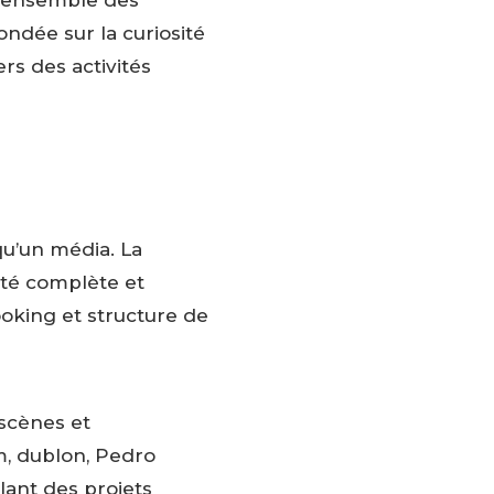
l’ensemble des
ndée sur la curiosité
rs des activités
qu’un média. La
ité complète et
ooking et structure de
 scènes et
m, dublon, Pedro
lant des projets