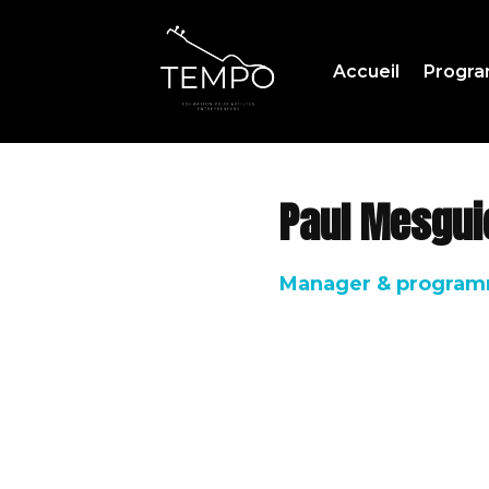
Accueil
Progr
Paul Mesgui
Manager & program