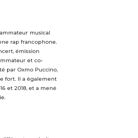
rammateur musical
cène rap francophone.
cert, émission
rammateur et co-
té par Oxmo Puccino,
 fort. Il a également
16 et 2018, et a mené
ie.