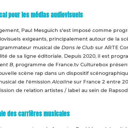
al pour les médias audiovisuels
agement, Paul Mesguich s'est imposé comme prog
ovisuels exigeants, principalement autour de la s
programmateur musical de
Dans le Club
sur ARTE Con
ité de sa ligne éditoriale. Depuis 2020, il est prog
ent B
, programme de France.tv Culturebox présen
ouvelle scène rap dans un dispositif scénographique
sical de l'émission
Alcaline
sur France 2 entre 20
sion de relation artistes / label au sein de Rapsod
ale des carrières musicales