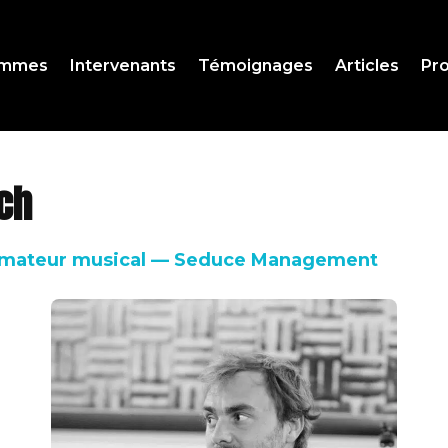
ammes
Intervenants
Témoignages
Articles
Pro
ch
mateur musical — Seduce Management