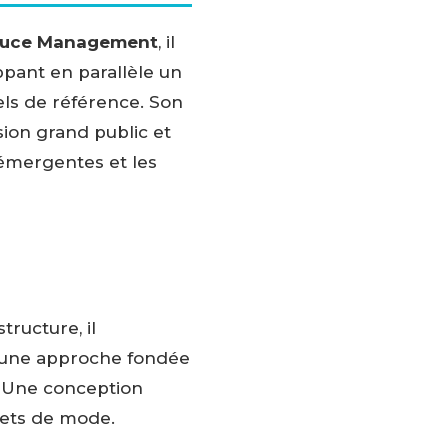
uce Management
, il
ppant en parallèle un
ls de référence. Son
sion grand public et
 émergentes et les
ructure, il
c une approche fondée
. Une conception
fets de mode.