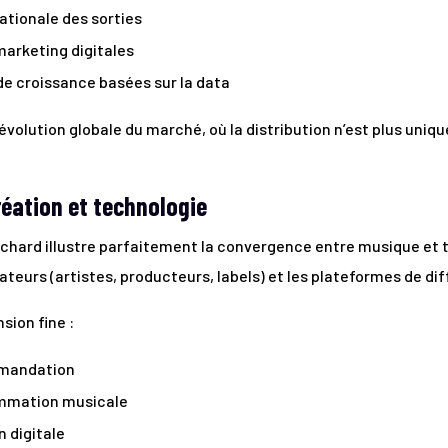
ationale des sorties
arketing digitales
de croissance basées sur la data
l’évolution globale du marché, où la distribution n’est plus un
réation et technologie
hard illustre parfaitement la convergence entre musique et te
teurs (artistes, producteurs, labels) et les plateformes de dif
ion fine :
mmandation
mmation musicale
 digitale