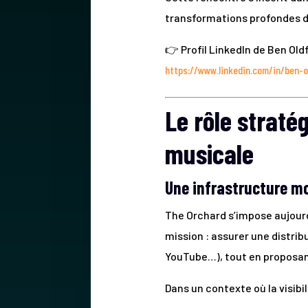
transformations profondes de 
👉 Profil LinkedIn de Ben Oldf
https://www.linkedin.com/in/ben-o
Le rôle straté
musicale
Une infrastructure m
The Orchard s’impose aujourd
mission : assurer une distrib
YouTube…), tout en proposan
Dans un contexte où la visib