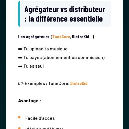
Agrégateur vs distributeur
: la différence essentielle
Les agrégateurs (
TuneCore
, DistroKid…)
➡️ Tu upload ta musique
➡️ Tu payes (abonnement ou commission)
➡️ Tu es seul
👉 Exemples : TuneCore,
DistroKid
Avantage :
Facile d’accès
Idéal pour débuter