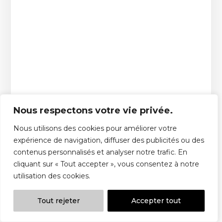
SASU, SAS, association ou micro-entreprise :
quel statut juridique choisir pour créer son
label de musique en 2026 ? Comparatif,
charges et conseils.
Nous respectons votre vie privée.
Nous utilisons des cookies pour améliorer votre
expérience de navigation, diffuser des publicités ou des
contenus personnalisés et analyser notre trafic. En
cliquant sur « Tout accepter », vous consentez à notre
utilisation des cookies.
Tout rejeter
Accepter tout