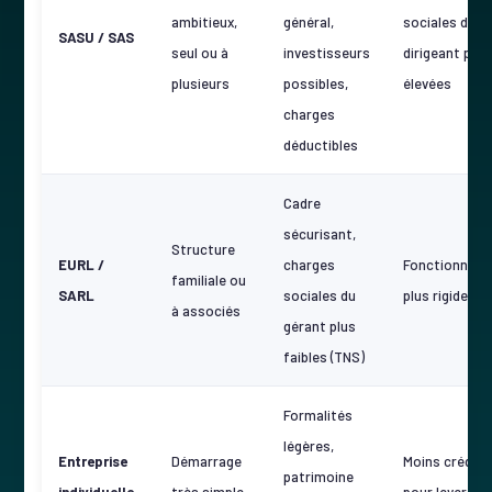
ambitieux,
général,
sociales du
SASU / SAS
seul ou à
investisseurs
dirigeant plus
plusieurs
possibles,
élevées
charges
déductibles
Cadre
sécurisant,
Structure
EURL /
charges
Fonctionnem
familiale ou
SARL
sociales du
plus rigide
à associés
gérant plus
faibles (TNS)
Formalités
légères,
Entreprise
Démarrage
Moins crédibl
patrimoine
individuelle
très simple,
pour lever de