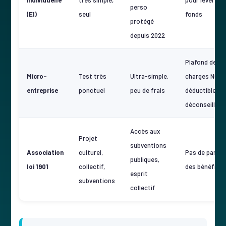
perso
(EI)
seul
fonds
protégé
depuis 2022
Plafond de CA
Micro-
Test très
Ultra-simple,
charges NON
entreprise
ponctuel
peu de frais
déductibles :
déconseillée
Accès aux
Projet
subventions
Association
culturel,
Pas de parta
publiques,
loi 1901
collectif,
des bénéfice
esprit
subventions
collectif