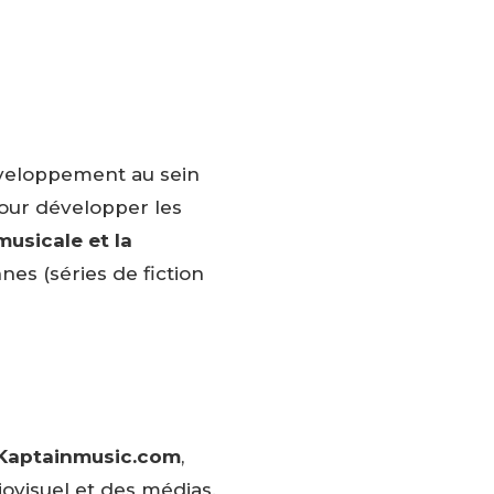
éveloppement au sein
our développer les
musicale et la
s (séries de fiction
Kaptainmusic.com
,
iovisuel et des médias.