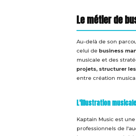
Le métier de bu
Au-delà de son parcou
celui de
business ma
musicale et des straté
projets, structurer 
entre création musical
L'illustration musical
Kaptain Music est un
professionnels de l'a