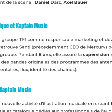
nt de la scène :
Daniel Darc, Axel Bauer
.
ique et Kaptain Music
t le groupe TF1 comme responsable marketing et d
y retrouve Santi (précédemment CEO de Mercury) p
u groupe. Pendant
6 ans
, elle assure la
supervision 
des bandes originales des programmes des antenne
ntaires, flux, identité des chaînes).
Kaptain Music
 nouvelle activité d'illustration musicale en créant
itale et catalogue dédiés aux professionnels de l'aud