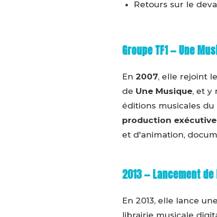
Retours sur le deva
Groupe TF1 — Une Mus
En
2007
, elle rejoin
de
Une Musique
, et 
éditions musicales d
production exécutive
et d'animation, docume
2013 — Lancement de 
En 2013, elle lance une
librairie musicale dig