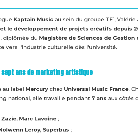
logue
Kaptain Music
au sein du groupe TF1, Valérie 
 le développement de projets créatifs depuis 2
e, diplômée du
Magistère de Sciences de Gestion de
nte vers l'industrie culturelle dès l'université.
 sept ans de marketing artistique
e au label
Mercury
chez
Universal Music France
. C
 national, elle travaille pendant
7 ans
aux côtés d
:
Zazie, Marc Lavoine
;
Nolwenn Leroy, Superbus
;