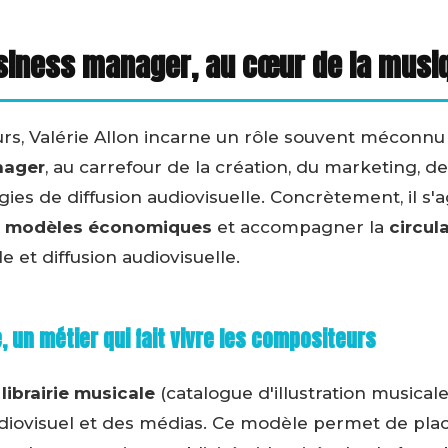
siness manager, au cœur de la musiq
rs, Valérie Allon incarne un rôle souvent méconnu
nager
, au carrefour de la création, du marketing, d
gies de diffusion audiovisuelle. Concrètement, il s'
les modèles économiques
et accompagner la
circul
e et diffusion audiovisuelle.
e, un métier qui fait vivre les compositeurs
e
librairie musicale
(catalogue d'illustration musical
udiovisuel et des médias. Ce modèle permet de pl