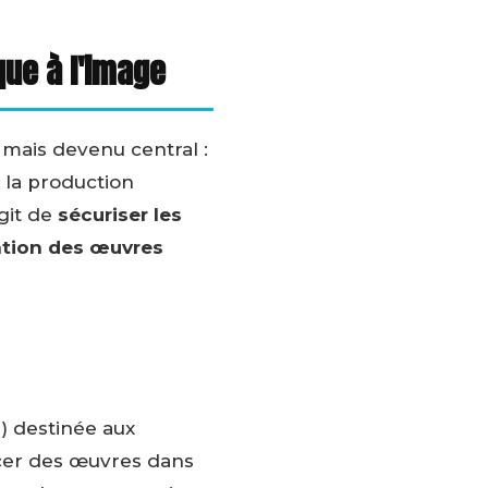
ue à l'image
 mais devenu central :
e la production
agit de
sécuriser les
ation des œuvres
e) destinée aux
acer des œuvres dans