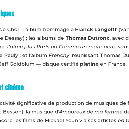
tiques
s de Choï : l’album hommage à
Franck Langolff
(Van
ie Dessay) ; les albums de
Thomas Dutronc
, avec 
me
J’aime plus Paris
ou
Comme un manouche sans 
 Pauly ; et l’album
Frenchy
, réunissant Thomas Dutr
Jeff Goldblum — disque certifié
platine
en France.
et cinéma
ivité significative de production de musiques de f
 Besson), la musique d’
Amoureux de ma femme
de
ncore les films de Mickaël Youn via ses artistes édi