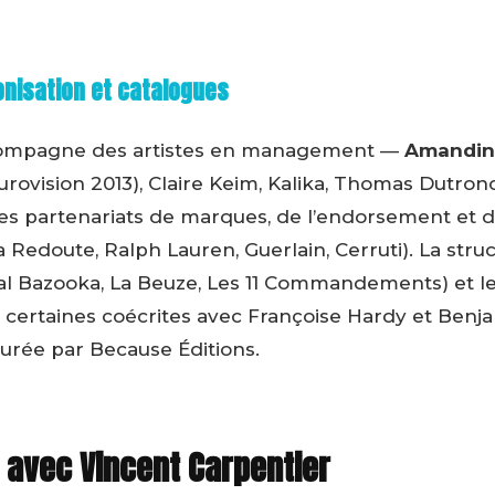
nisation et catalogues
ccompagne des artistes en management —
Amandin
urovision 2013), Claire Keim, Kalika, Thomas Dutro
des partenariats de marques, de l’endorsement et d
a Redoute, Ralph Lauren, Guerlain, Cerruti). La struc
al Bazooka, La Beuze, Les 11 Commandements) et l
t certaines coécrites avec Françoise Hardy et Benj
ssurée par Because Éditions.
 avec Vincent Carpentier