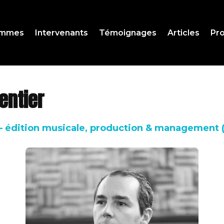
ammes
Intervenants
Témoignages
Articles
Pro
entier
 édition musicale, production & management (