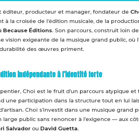
t éditeur, producteur et manager, fondateur de
Ch
 à la croisée de l’édition musicale, de la product
 à
Because Éditions
. Son parcours, construit loin 
 vision exigeante de la musique grand public, où l’in
a durabilité des œuvres priment.
ition indépendante à l’identité forte
entier, Choï est le fruit d’un parcours atypique et 
 une participation dans la structure tout en lui l
d’artisan. Choï s’investit dans une musique grand pu
 large public sans renoncer à l’exigence — aux cô
ri Salvador
ou
David Guetta
.