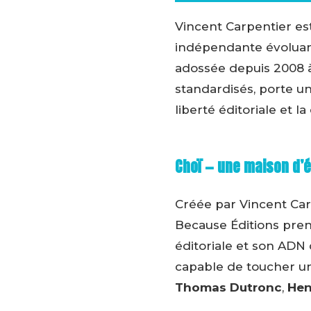
Vincent Carpentier es
indépendante évoluant
adossée depuis 2008
standardisés, porte une
liberté éditoriale et l
Choï — une maison d’éd
Créée par Vincent Carp
Because Éditions prend
éditoriale et son ADN 
capable de toucher un
Thomas Dutronc
,
Hen