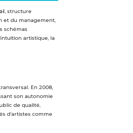
oï
, structure
ion et du management,
des schémas
tuition artistique, la
transversal. En 2008,
aissant son autonomie
blic de qualité,
tés d’artistes comme