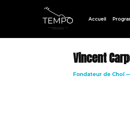
Accueil
Progr
Vincent Carp
Fondateur de Choï —