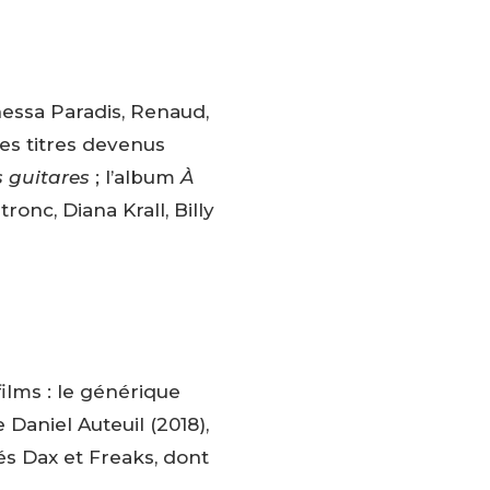
essa Paradis, Renaud,
des titres devenus
guitares
; l’album
À
onc, Diana Krall, Billy
ilms : le générique
 Daniel Auteuil (2018),
tés Dax et Freaks, dont