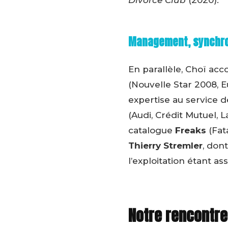
Divorce Club
(2020).
Management, synchro
En parallèle, Choï a
(Nouvelle Star 2008, E
expertise au service 
(Audi, Crédit Mutuel, L
catalogue
Freaks
(Fat
Thierry Stremler
, don
l’exploitation étant a
Notre rencontre