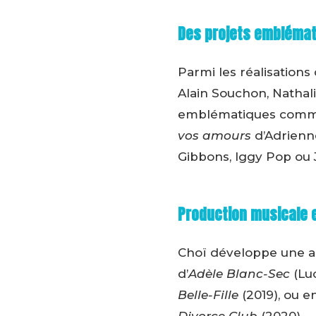
Des projets embléma
Parmi les réalisation
Alain Souchon, Nathal
emblématiques com
vos amours
d’Adrienne
Gibbons, Iggy Pop ou 
Production musicale 
Choï développe une act
d’
Adèle Blanc-Sec
(Luc
Belle-Fille
(2019), ou e