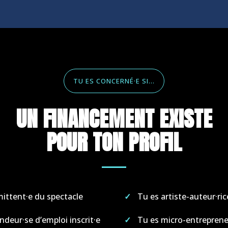
TU ES CONCERNÉ·E SI…
UN FINANCEMENT EXISTE
POUR TON PROFIL
mittent·e du spectacle
Tu es artiste-auteur·ric
deur·se d’emploi inscrit·e
Tu es micro-entrepren