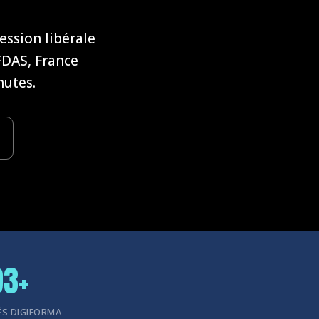
ession libérale
FDAS, France
nutes.
93+
IÉS DIGIFORMA