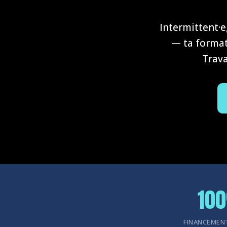
Intermittent·e
— ta format
Trava
10
FINANCEMEN