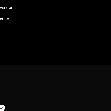
nversion
eul·e
 ?