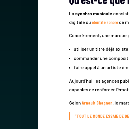
La
synchro musicale
consist
digitale ou
identité sonore
de m
Concrètement, une marque p
utiliser un titre déjà exista
commander une compositio
faire appel à un artiste é
Aujourd’hui, les agences pub
capables de renforcer l’émoti
Selon
Arnault Chagnon
, le ma
“TOUT LE MONDE ESSAIE DE D