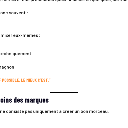
donc souvent :
 mixer eux-mêmes ;
s techniquement.
hagnon :
 POSSIBLE, LE MIEUX C’EST.”
soins des marques
e ne consiste pas uniquement à créer un bon morceau.