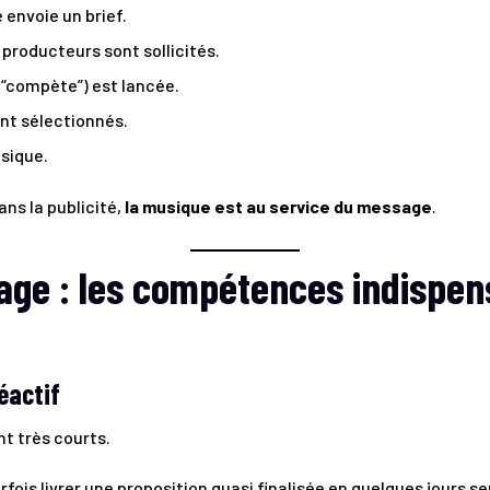
envoie un brief.
producteurs sont sollicités.
(“compète”) est lancée.
nt sélectionnés.
usique.
ans la publicité,
la musique est au service du message
.
mage : les compétences indispen
éactif
nt très courts.
fois livrer une proposition quasi finalisée en quelques jours s