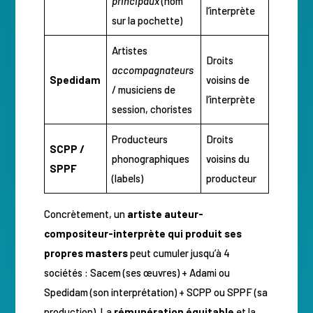
principaux
(nom
l’interprète
sur la pochette)
Artistes
Droits
accompagnateurs
Spedidam
voisins de
/ musiciens de
l’interprète
session, choristes
Producteurs
Droits
SCPP /
phonographiques
voisins du
SPPF
(labels)
producteur
Concrètement, un
artiste auteur-
compositeur-interprète qui produit ses
propres masters
peut cumuler jusqu’à 4
sociétés : Sacem (ses œuvres) + Adami ou
Spedidam (son interprétation) + SCPP ou SPPF (sa
production). La
rémunération équitable
et la