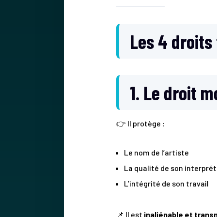
Les 4 droits
1. Le droit m
👉 Il protège :
Le nom de l’artiste
La qualité de son interpré
L’intégrité de son travail
📌 Il est
inaliénable et trans