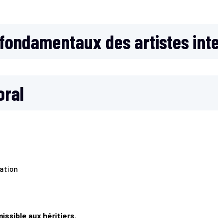
 fondamentaux des artistes int
oral
tation
missible aux héritiers
.