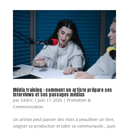
Média training : comment un artiste prépare ses
interviews et ses passages médias
par
Cédric
|
Juin 17, 2026
|
Promotion &
Communication
Un artiste peut passer des mois à peaufiner un titre,
soigner sa production et bâtir sa communauté… puis