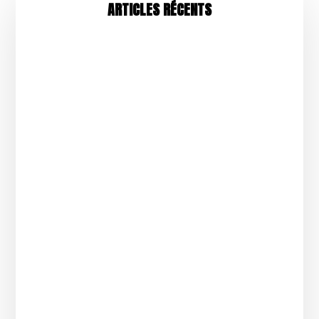
ARTICLES RÉCENTS
SASU, SAS, association ou micro-entreprise :
quel statut juridique choisir pour créer son
label de musique en 2026 ? Comparatif,