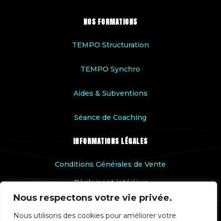
NOS FORMATIONS
TEMPO Structuration
TEMPO Synchro
Aides & Subventions
Séance de Coaching
INFORMATIONS LÉGALES
Conditions Générales de Vente
Règlement intérieur
Nous respectons votre vie privée.
Accessibilité handicap
Nous utilisons des cookies pour améliorer votre
Rapport qualité