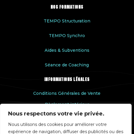
NOS FORMATIONS
TEMPO Structuration
TEMPO Synchro
Aides & Subventions
Séance de Coaching
INFORMATIONS LÉGALES
Conditions Générales de Vente
Règlement intérieur
Nous respectons votre vie privée.
Accessibilité handicap
Nous utilisons des cookies pour améliorer votre
Rapport qualité
expérience de navigation, diffuser des publicités ou des