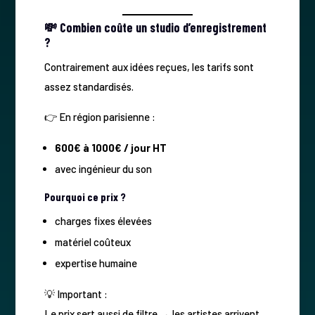
💸 Combien coûte un studio d’enregistrement
?
Contrairement aux idées reçues, les tarifs sont
assez standardisés.
👉 En région parisienne :
600€ à 1000€ / jour HT
avec ingénieur du son
Pourquoi ce prix ?
charges fixes élevées
matériel coûteux
expertise humaine
💡 Important :
Le prix sert aussi de filtre → les artistes arrivent