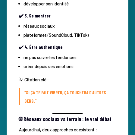
développer son identité
✔️ 3. Se montrer
réseaux sociaux
plateformes (SoundCloud, TikTok)
✔️ 4. Être authentique
ne pas suivre les tendances
créer depuis ses émotions
💡 Citation clé :
“SI ÇA TE FAIT VIBRER, ÇA TOUCHERA D’AUTRES
GENS.”
🌐 Réseaux sociaux vs terrain : le vrai débat
Aujourd’hui, deux approches coexistent :