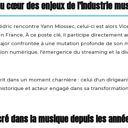
u cœur des enjeux de l'industrie mu
édric rencontre Yann Miossec, celui-ci est alors Vi
France. À ce poste clé, il participe directement a
major confrontée à une mutation profonde de son
tion numérique, l'émergence du streaming et la div
rit dans un moment charnière : celui d'un dirigeant
e historique et acteur engagé dans sa transformation
ré dans la musique depuis les anné