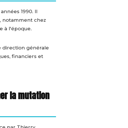
 années 1990. Il
e, notamment chez
e à l'époque.
e direction générale
ues, financiers et
er la mutation
ce par Thierry