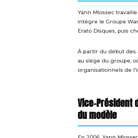
Yann Miossec travaille
intègre le Groupe Wa
Erato Disques, puis c
À partir du début des
au siège du groupe, où
organisationnels de l'
Vice-Président 
du modèle
En 2006, Yann Miosse