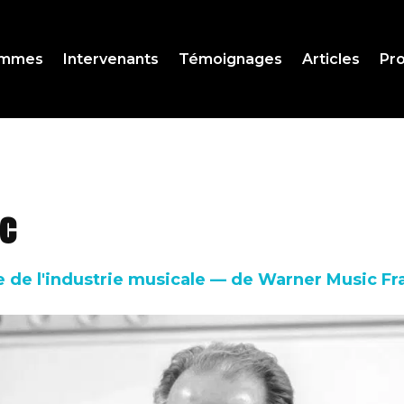
ammes
Intervenants
Témoignages
Articles
Pro
ec
ge de l'industrie musicale — de Warner Music F