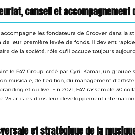
euriat, conseil et accompagnement 
 accompagne les fondateurs de Groover dans la str
on de leur première levée de fonds. Il devient rapid
ire de la société, rôle qu'il occupe toujours aujourd
int le E47 Group, créé par Cyril Kamar, un groupe 
on musicale, de l'édition, du management d'artiste
randing et du live. Fin 2021, E47 rassemble 30 coll
25 artistes dans leur développement internationa
sversale et stratégique de la musiqu