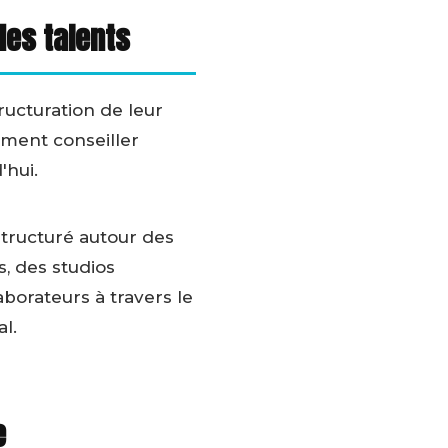
des talents
ucturation de leur
ement conseiller
'hui.
structuré autour des
s, des studios
aborateurs à travers le
l.
e