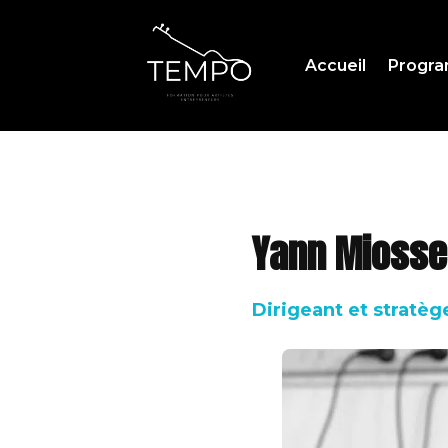
Accueil
Progr
Yann Mioss
Dirigeant et stratè