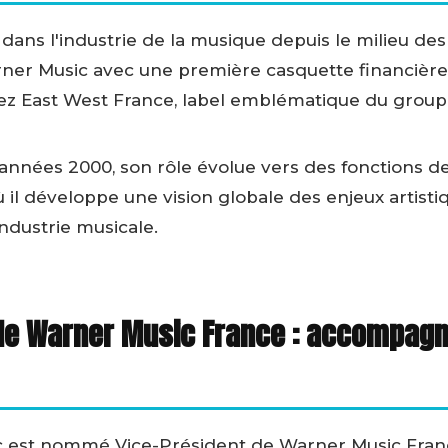
 dans l'industrie de la musique depuis le milieu des
rner Music avec une première casquette financièr
hez East West France, label emblématique du group
 années 2000, son rôle évolue vers des fonctions d
 il développe une vision globale des enjeux artistiq
industrie musicale.
de Warner Music France : accompagn
c est nommé Vice-Président de Warner Music Fran