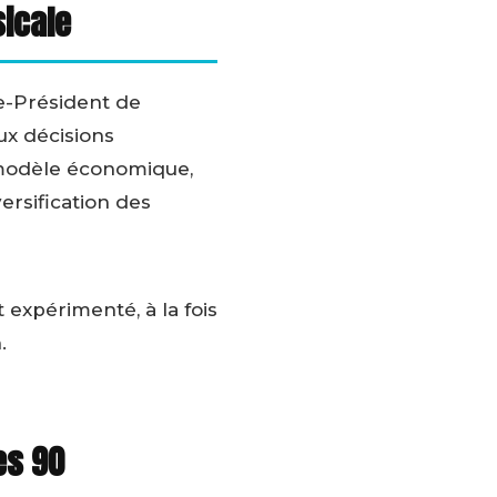
sicale
ce-Président de
ux décisions
 modèle économique,
ersification des
 expérimenté, à la fois
.
es 90