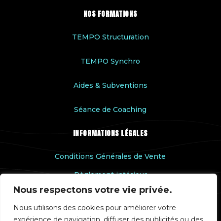
NOS FORMATIONS
TEMPO Structuration
TEMPO Synchro
Aides & Subventions
Séance de Coaching
INFORMATIONS LÉGALES
Conditions Générales de Vente
Règlement intérieur
Nous respectons votre vie privée.
Accessibilité handicap
Nous utilisons des cookies pour améliorer votre
Rapport qualité
expérience de navigation, diffuser des publicités ou des