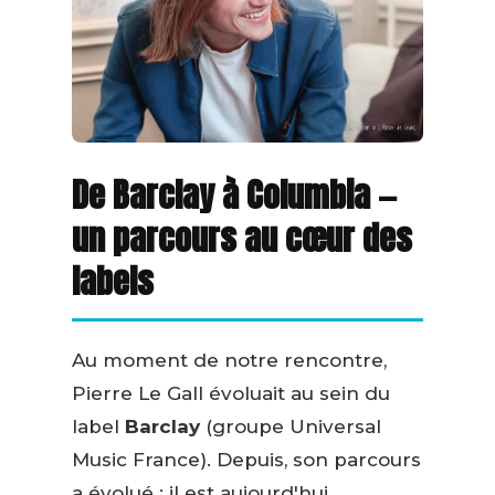
De Barclay à Columbia —
un parcours au cœur des
labels
Au moment de notre rencontre,
Pierre Le Gall évoluait au sein du
label
Barclay
(groupe Universal
Music France). Depuis, son parcours
a évolué : il est aujourd'hui