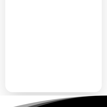
Comment transforme-t-on un chanteur
connu pour imiter une voix légendaire en
artiste à part...