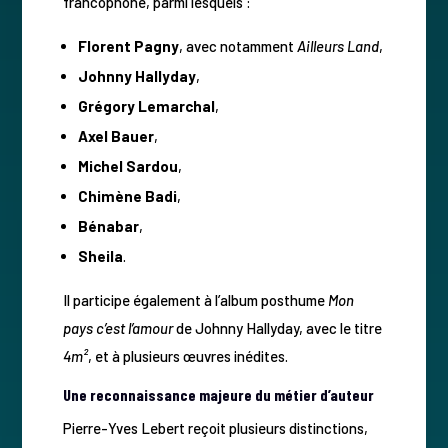
francophone, parmi lesquels :
Florent Pagny
, avec notamment
Ailleurs Land
,
Johnny Hallyday
,
Grégory Lemarchal
,
Axel Bauer
,
Michel Sardou
,
Chimène Badi
,
Bénabar
,
Sheila
.
Il participe également à l’album posthume
Mon
pays c’est l’amour
de Johnny Hallyday, avec le titre
4m²
, et à plusieurs œuvres inédites.
Une reconnaissance majeure du métier d’auteur
Pierre-Yves Lebert reçoit plusieurs distinctions,