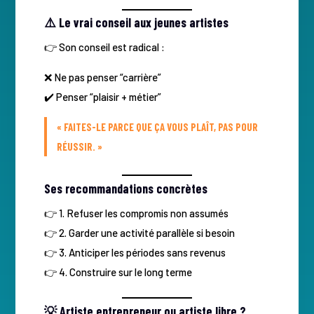
⚠️ Le vrai conseil aux jeunes artistes
👉 Son conseil est radical :
❌ Ne pas penser “carrière”
✔️ Penser “plaisir + métier”
« FAITES-LE PARCE QUE ÇA VOUS PLAÎT, PAS POUR
RÉUSSIR. »
Ses recommandations concrètes
👉 1. Refuser les compromis non assumés
👉 2. Garder une activité parallèle si besoin
👉 3. Anticiper les périodes sans revenus
👉 4. Construire sur le long terme
💡 Artiste entrepreneur ou artiste libre ?