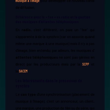
musique à l’image
pour développer ce nouveau canal
de diffusion.
Différence avec le « fee » en radio et la gestion
des musiques d’attentes téléphoniques
En ​
radio
​, c’est différent, on paie un “fee“ qui
s’apparente à de la synchro (car on associe quand
même une marque à une musique) mais il n’y a pas
d’image, bien entendu; par ailleurs, les musiques d’​
attentes téléphoniques
ne sont pas gérées en
direct par les producteurs mais par la
SCPP
et
la
SACEM
.
Les intervenants dans le processus de
synchro
Le ​
cas type
d’une synchronisation (placement de
musique à l’image), c’est un annonceur, un client,
une marque, une production de film ou de série, qui