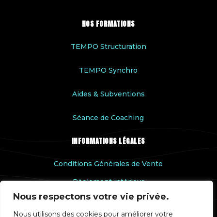
NOS FORMATIONS
TEMPO Structuration
TEMPO Synchro
Aides & Subventions
Séance de Coaching
INFORMATIONS LÉGALES
Conditions Générales de Vente
Règlement intérieur
Nous respectons votre vie privée.
Accessibilité handicap
Nous utilisons des cookies pour améliorer votre