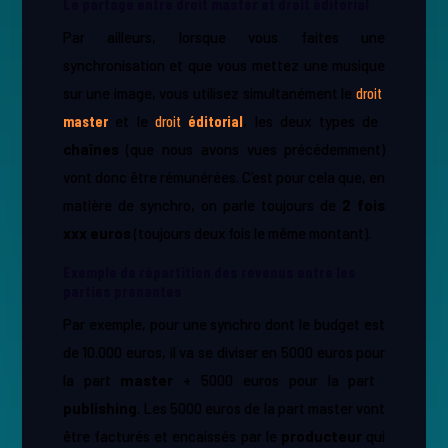
Le partage entre droit master et droit éditorial
Par ailleurs, lorsque vous faites une
synchronisation et que vous mettez une musique
sur une image, vous utilisez simultanément le
droit ​
master
et le
droit ​
éditorial
,​ les deux types de ​
chaînes
(que nous avons vues précédemment)
vont donc être rémunérées. C’est pour cela que, en
matière de synchro, on parle toujours de ​
2 fois
xxx euros
(toujours deux fois le même montant).
Exemple de répartition des revenus entre les
parties prenantes
Par exemple, pour une synchro dont le budget est
de 10.000 euros, il va se diviser en 5000 euros pour
la part ​
master
+ 5000 euros pour la part ​
publishing
​. Les 5000 euros de la part master vont
être facturés et encaissés par le ​
producteur
qui