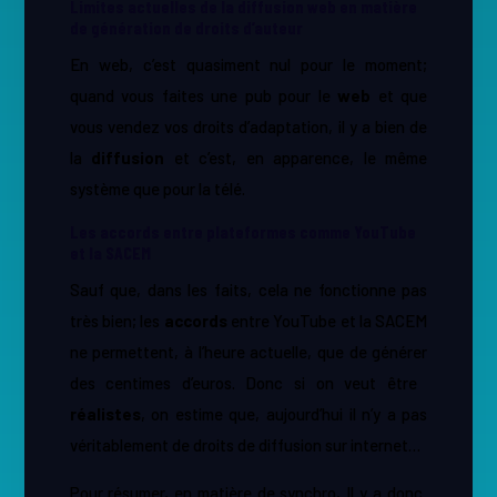
Limites actuelles de la diffusion web en matière
de génération de droits d’auteur
En web, c’est quasiment nul pour le moment;
quand vous faites une pub pour le ​
web
et que
vous vendez vos droits d’adaptation, il y a bien de
la ​
diffusion
et c’est, en apparence, le même
système que pour la télé.
Les accords entre plateformes comme YouTube
et la SACEM
Sauf que, dans les faits, cela ne fonctionne pas
très bien; les ​
accords
entre YouTube et la SACEM
ne permettent, à l’heure actuelle, que de générer
des centimes d’euros. Donc si on veut être ​
réalistes
​, on estime que, aujourd’hui il n’y a pas
véritablement de droits de diffusion sur internet…
Pour résumer, en matière de synchro, Il y a donc ​