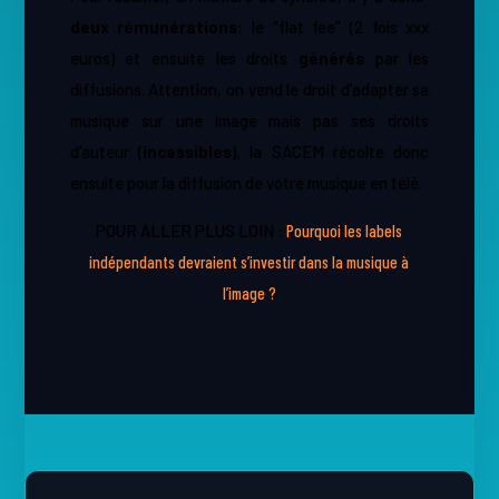
deux rémunérations
​: le “flat fee” (2 fois xxx
euros) et ensuite les droits ​
générés
par les
diffusions. Attention, on vend le droit d’adapter sa
musique sur une image mais pas ses droits
d’auteur (​
incessibles
​), la SACEM récolte donc
ensuite pour la diffusion de votre musique en télé.
POUR ALLER PLUS LOIN :
Pourquoi les labels
indépendants devraient s’investir dans la musique à
l’image ?