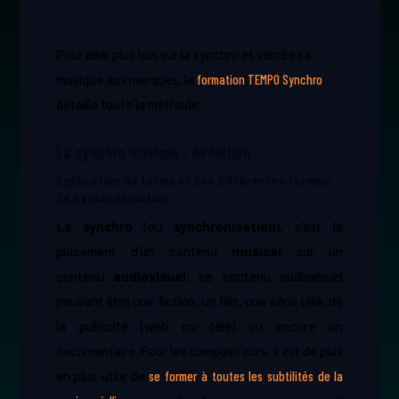
Pour aller plus loin sur la synchro et vendre ta
musique aux marques, la
formation TEMPO Synchro
détaille toute la méthode.
La synchro musique : définition
Explication du terme et des différentes formes
de synchronisation
La
synchro
(ou ​
synchronisation
​), c’est le
placement d’un contenu ​
musical
sur un
contenu
audiovisuel
​; ce contenu audiovisuel
pouvant être une fiction, un film, une série télé, de
la publicité (web ou télé) ou encore un
documentaire. Pour les compositeurs, il est de plus
en plus utile de
se former à toutes les subtilités de la