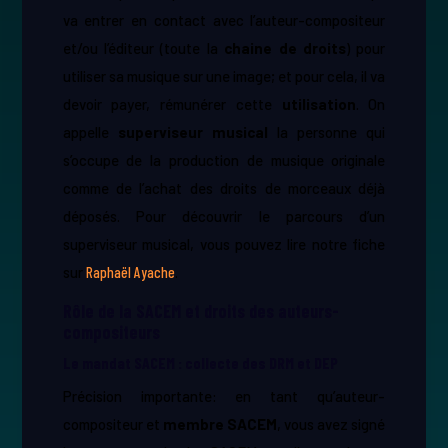
va entrer en contact avec l’auteur-compositeur
et/ou l’éditeur (toute la ​
chaine de droits
​) pour
utiliser sa musique sur une image; et pour cela, il va
devoir payer, rémunérer cette ​
utilisation
​. On
appelle
superviseur musical
la personne qui
s’occupe de la production de musique originale
comme de l’achat des droits de morceaux déjà
déposés. Pour découvrir le parcours d’un
superviseur musical, vous pouvez lire notre fiche
sur
Raphaël Ayache
.
Rôle de la SACEM et droits des auteurs-
compositeurs
Le mandat SACEM : collecte des DRM et DEP
Précision importante: en tant qu’auteur-
compositeur et ​
membre
SACEM
​, vous avez signé