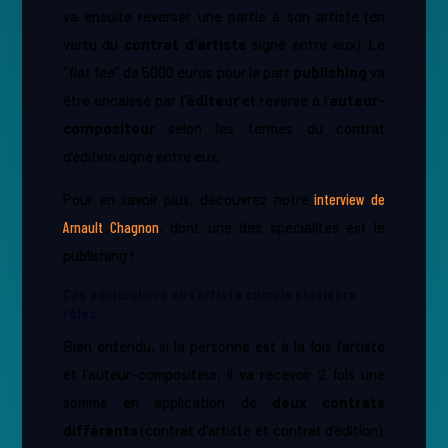
va ensuite reverser une partie à son artiste (en
vertu du ​
contrat d’artiste
signé entre eux). Le
“flat fee” de 5000 euros pour la part ​
publishing
va
être encaissé par ​
l’éditeur
et reversé à l’​
auteur-
compositeur
selon les termes du contrat
d’édition signé entre eux.
Pour en savoir plus, découvrez notre
interview de
Arnault Chagnon
, dont une des spécialités est le
publishing !
Cas particuliers où l’artiste cumule plusieurs
rôles
Bien entendu, si la personne est à la fois l’artiste
et l’auteur-compositeur, il va recevoir 2 fois une
somme en application de ​
deux contrats
différents
(contrat d’artiste et contrat d’édition).