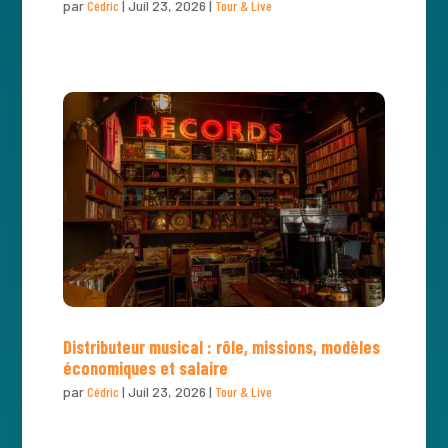
par
Cédric
|
Juil 23, 2026
|
Tour & Live
Distributeur musical : rôle, missions, modèles
économiques et salaire
par
Cédric
|
Juil 23, 2026
|
Tour & Live