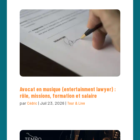
Avocat en musique (entertainment lawyer) :
rôle, missions, formation et salaire
par
Cédric
|
Juil 23, 2026
|
Tour & Live